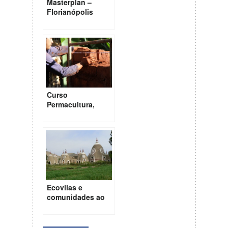
Masterplan –
Florianópolis
Curso
Permacultura,
Design e
Consultoria no
EcoCentro IPEC
dias 18 a 27 de
Abril
Ecovilas e
comunidades ao
redor do mundo