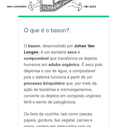
O que é o bason?
O
bason
, desenvolvido por
Johan Van
Lengen
, é um sanitário
seco
e
compostável
que transforma os dejetos
humanos em
adubo orgânico
. É seco pois
dispensa o uso de água, e compostável
pois o sistema funciona a partir de um
processo bioquímico
que, por meio da
ação de bactérias e microorganismos,
converte os dejetos em composto orgânico
fértil e isento de patogênicos.
Os lixos da cozinha, tais como cascas,
papeis, gordura, lixo vegetal, carnes e
ossos, podem ser misturados com os