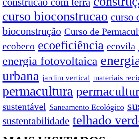
construç
construcao com terra
curso bioconstrucao
curso 
bioconstrução
Curso de Permacul
ecoeficiência
ecobeco
ecovila
energia
energia fotovoltaica
urbana
jardim vertical
materiais reci
permacultura
permacultur
su
sustentável
Saneamento Ecológico
telhado verd
sustentabilidade