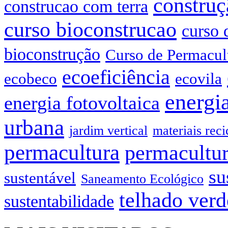
construç
construcao com terra
curso bioconstrucao
curso 
bioconstrução
Curso de Permacul
ecoeficiência
ecobeco
ecovila
energia
energia fotovoltaica
urbana
jardim vertical
materiais reci
permacultura
permacultur
su
sustentável
Saneamento Ecológico
telhado verd
sustentabilidade