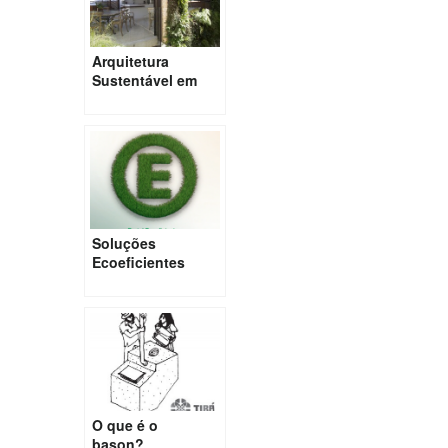
Arquitetura
Sustentável em
uma Residência
de SP
Soluções
Ecoeficientes
para os nossos
Centros Urbanos
O que é o
bason?