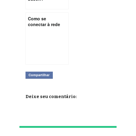
Como se
conectar à rede
ou instalar
sistema
individual de
tratamento de
esgoto
Compartilhar
Deixe seu comentário: