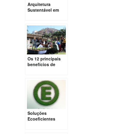
Arquitetura
Sustentável em
uma Residência
de SP
Os 12 principais
benefícios de
cultivar
alimentos nas
cidades
Soluções
Ecoeficientes
para os nossos
Centros Urbanos