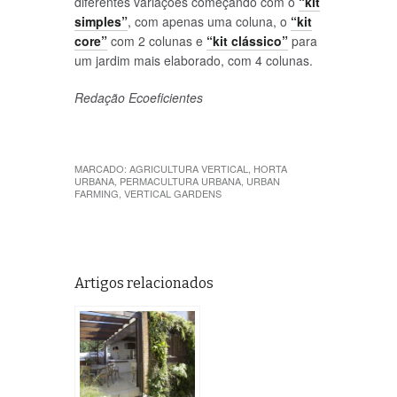
diferentes variações começando com o
“kit
simples”
, com apenas uma coluna, o
“kit
core”
com 2 colunas e
“kit clássico”
para
um jardim mais elaborado, com 4 colunas.
Redação Ecoeficientes
MARCADO:
AGRICULTURA VERTICAL
,
HORTA
URBANA
,
PERMACULTURA URBANA
,
URBAN
FARMING
,
VERTICAL GARDENS
Artigos relacionados