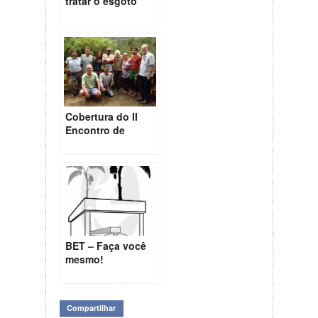
tratar o esgoto
de forma
ecológica!
Cobertura do II
Encontro de
Bioarquitetura
BET – Faça você
mesmo!
Compartilhar