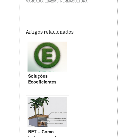
MARCADO:
EBA2013
,
PERMACULTURA
Artigos relacionados
Soluções
Ecoeficientes
para os nossos
Centros Urbanos
BET – Como