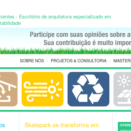
ientes - Escritório de arquitetura especializado em
tabilidade
SOBRE NÓS
PROJETOS & CONSULTORIA
MASTER
/
/
os
Skatepark se transforma em
OFERE
ARQUI