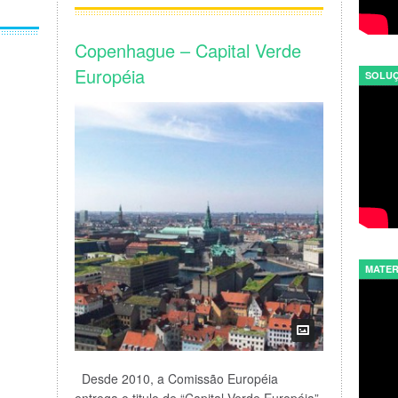
Copenhague – Capital Verde
Européia
SOLUÇ
MATER
Desde 2010, a Comissão Européia
entrega o titulo de “Capital Verde Européia”