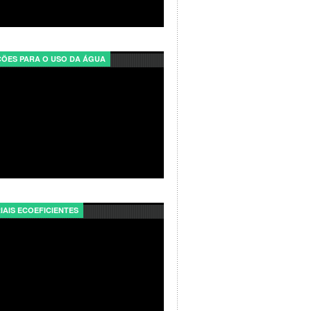
ÕES PARA O USO DA ÁGUA
IAIS ECOEFICIENTES