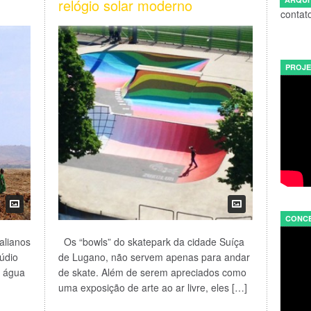
relógio solar moderno
contat
PROJE
CONCE
alianos
Os “bowls” do skatepark da cidade Suíça
túdio
de Lugano, não servem apenas para andar
e água
de skate. Além de serem apreciados como
uma exposição de arte ao ar livre, eles […]