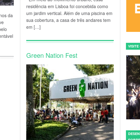
residência em Lisboa foi concebida como
um jardim vertical. Além de uma piscina em
nos da
sua cobertura, a casa de três andares tem
ve
em […]
pelo
entável
VISIT
Green Nation Fest
DESEN
SOBRE