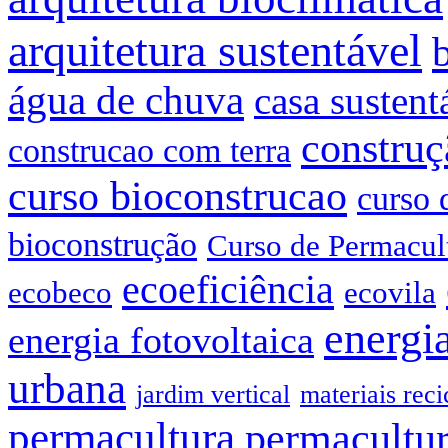
arquitetura sustentável
água de chuva
casa sustent
construç
construcao com terra
curso bioconstrucao
curso 
bioconstrução
Curso de Permacul
ecoeficiência
ecobeco
ecovila
energia
energia fotovoltaica
urbana
jardim vertical
materiais reci
permacultura
permacultur