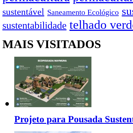
su
sustentável
Saneamento Ecológico
telhado verd
sustentabilidade
MAIS VISITADOS
Projeto para Pousada Susten