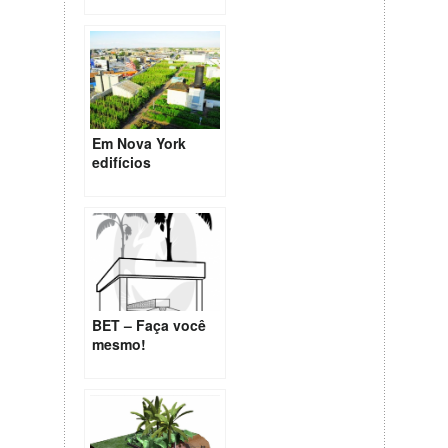
Centros Urbanos
Em Nova York
edifícios
transformam
suas lajes em
fazendas
urbanas
altamente
produtivas e
rentáveis.
BET – Faça você
mesmo!