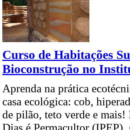
Curso de Habitações Su
Bioconstrução no Insti
Aprenda na prática ecotécni
casa ecológica: cob, hipera
de pilão, teto verde e mais!
Dias é Permacultor (IPEP),