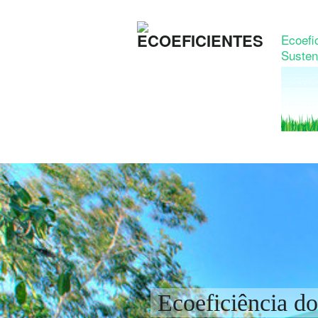
Ecoefic
Susten
Ecoeficiência 