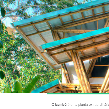
O
bambú
é uma planta extraordinári