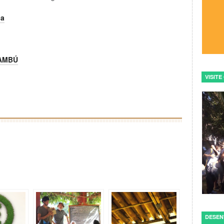
ca
BAMBÚ
VISIT
DESEN