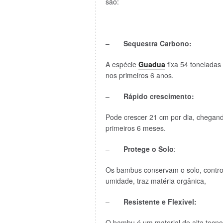
são:
–
Sequestra Carbono:
A espécie
Guadua
fixa 54 toneladas
nos primeiros 6 anos.
–
Rápido crescimento:
Pode crescer 21 cm por dia, chegan
primeiros 6 meses.
–
Protege o Solo
:
Os bambus conservam o solo, contro
umidade, traz matéria orgânica,
–
Resistente e Flexivel:
O bambu é um material de alta tecnol