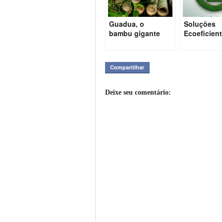
Guadua, o
Soluções
bambu gigante
Ecoeficien
da América.
para os no
Centros U
Compartilhar
Deixe seu comentário: