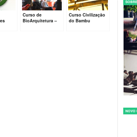
SOBRE
Curso de
Curso Civilização
tes
BioArquitetura –
do Bambu
ssos
Tibá
rbanos
NOVO 