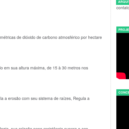
ARQUI
contat
PROJE
 métricas de dióxido de carbono atmosférico por hectare
do em sua altura máxima, de 15 à 30 metros nos
CONCE
la a erosão com seu sistema de raízes, Regula a
ogia, sua relação peso resistência supera o aço.