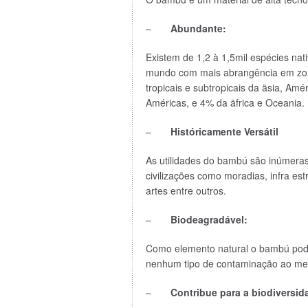
–
Abundante:
Existem de 1,2 à 1,5mil espécies na
mundo com mais abrangência em zon
tropicais e subtropicais da äsia, Am
Américas, e 4% da äfrica e Oceania.
–
Históricamente Versátil
As utilidades do bambú são inúmeras
civilizações como moradias, infra es
artes entre outros.
–
Biodeagradável:
Como elemento natural o bambú pode
nenhum tipo de contaminação ao me
–
Contribue para a biodiversid