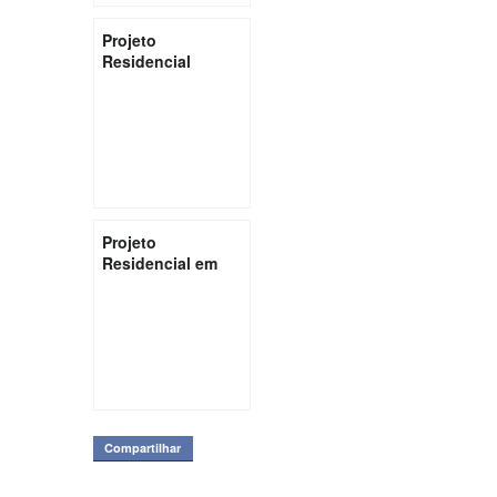
Projeto
Residencial
Sustentável
Olhos D’Água –
Alexânia, GO
Projeto
Residencial em
São Paulo
Compartilhar