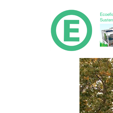
Ecoefic
Susten