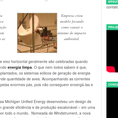
ARQUI
contat
ta
Empresa criou
ica
modelo focando
ação
como causar o
PROJE
sem
mínimo de impacto
a as
ambiental.
e eixo horizontal geralmente são celebradas quando
rando
energia limpa
. O que nem todos sabem é que,
lantados, os sistemas eólicos de geração de energia
nde quantidade de aves. Acompanhando as correntes
s pelas enormes pás, pois não conseguem enxergá-las e
CONCE
resa Michigan Unified Energy desenvolveu um design de
m grande eficiência e de produção escalonável – em uma
 por todo o mundo. Nomeada de Windstrument, a nova