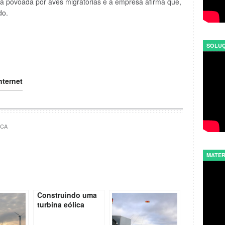
rea povoada por aves migratórias e a empresa afirma que,
do.
SOLUÇ
ICA
MATER
Construindo uma
turbina eólica
caseira EP1