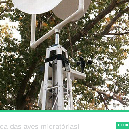
ga das aves migratórias!
OFERE