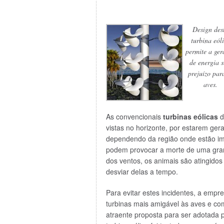
Design des
turbina eól
permite a ger
de energia 
prejuízo par
aves.
As convencionais
turbinas eólicas
d
vistas no horizonte, por estarem ge
dependendo da região onde estão imp
podem provocar a morte de uma gra
dos ventos, os animais são atingido
desviar delas a tempo.
Para evitar estes incidentes, a emp
turbinas mais amigável às aves e co
atraente proposta para ser adotada