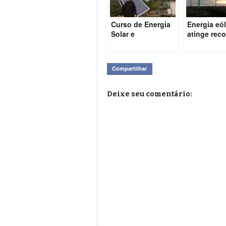
Curso de Energia
Energia eól
Solar e
atinge rec
Iluminação com
no Reino U
LEDs no Instituto
Pindorama
Compartilhar
Deixe seu comentário: