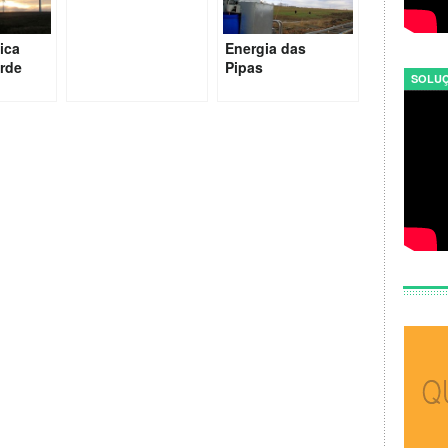
ica
Energia das
orde
Pipas
SOLUÇ
nido