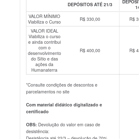
DEPÓSI
DEPÓSITOS
ATÉ 21/3
1
VALOR MÍNIMO
R$ 330,00
R$ 3
Viabiliza o Curso
VALOR IDEAL
Viabiliza o curso
e ainda contribui
com o
R$ 400,00
R$ 4
desenvolvimento
do Sítio e das
ações da
Humanaterra
*Consulte condições de descontos e
parcelamentos no site
Com material didático digitalizado e
certificado
OBS:
Devolução do valor em caso de
desistência:
Desistência até 22/3 – devolução de 70%