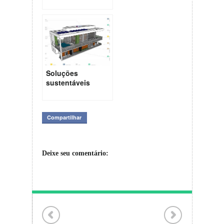
para os nossos
Centros Urbanos
Soluções
sustentáveis
para um
apartamento em
São Paulo
Compartilhar
Deixe seu comentário: