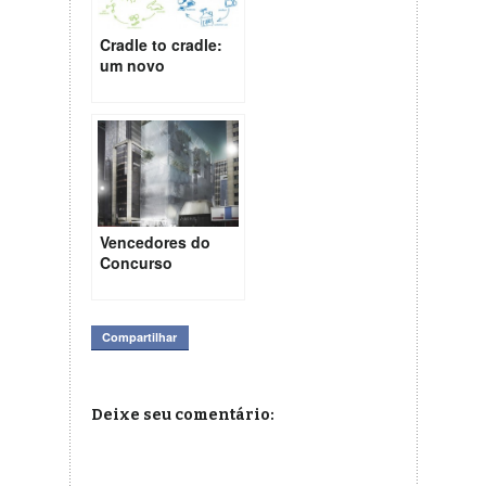
Cradle to cradle:
um novo
paradigma para a
indústria
Vencedores do
Concurso
Fazenda Vertical
da Avenida
Paulista
Compartilhar
Deixe seu comentário: