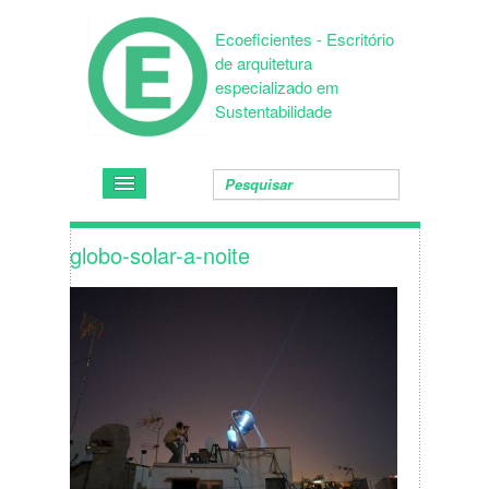
Ecoeficientes - Escritório
de arquitetura
especializado em
Sustentabilidade
globo-solar-a-noite