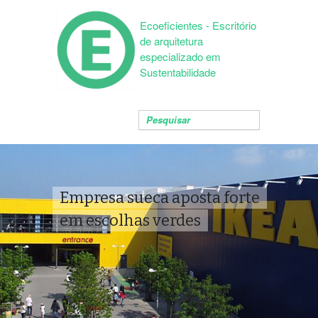
Ecoeficientes - Escritório
de arquitetura
especializado em
Sustentabilidade
Empresa sueca aposta forte
em escolhas verdes