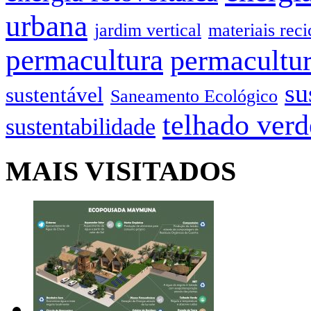
urbana
jardim vertical
materiais reci
permacultura
permacultur
su
sustentável
Saneamento Ecológico
telhado verd
sustentabilidade
MAIS VISITADOS