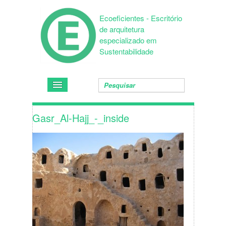
Ecoeficientes - Escritório
de arquitetura
especializado em
Sustentabilidade
Gasr_Al-Hajj_-_inside