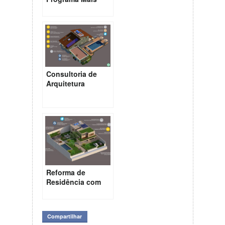
Você da Ana
Maria Braga
Consultoria de
Arquitetura
Sustentável em
Residência – Rio
de Janeiro
Reforma de
Residência com
Soluções
Ecoeficientes –
Rio de Janeiro
Compartilhar