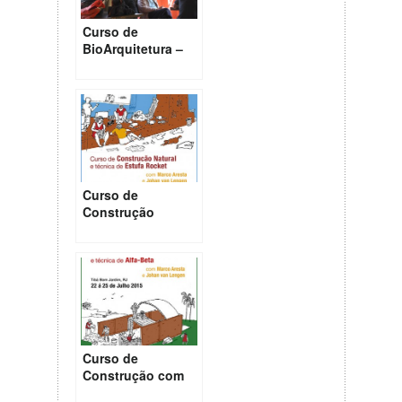
Curso de
BioArquitetura –
Tibá
Curso de
Construção
Natural e técnica
de Estufa Rocket
no Tibá Rio nos
dias 17 a 20 de
julho
Curso de
Construção com
Terra e técnica