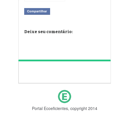
de Alfa-Beta no
Tibá Rio nos dias
Compartilhar
22 a 25 de julho
Deixe seu comentário:
Portal Ecoeficientes, copyright 2014