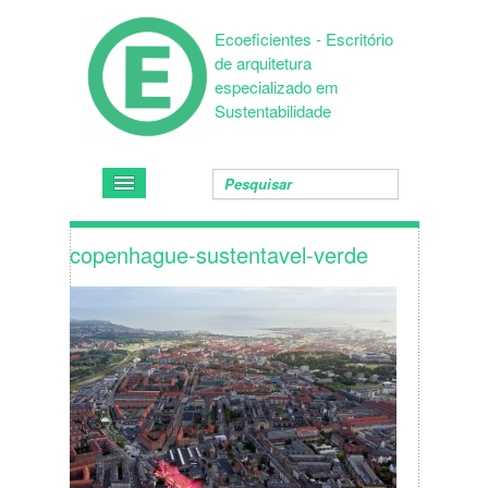
Ecoeficientes - Escritório
de arquitetura
especializado em
Sustentabilidade
copenhague-sustentavel-verde